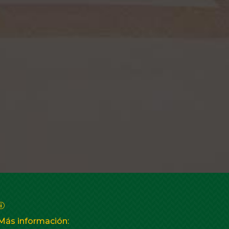
p
Más información: