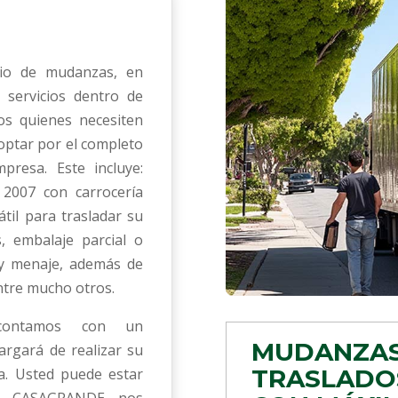
dio de mudanzas, en
ervicios dentro de
dos quienes necesiten
optar por el completo
presa. Este incluye:
2007 con carrocería
til para trasladar su
 embalaje parcial o
 y menaje, además de
ntre mucho otros.
 contamos con un
MUDANZAS
rgará de realizar su
TRASLADOS
a. Usted puede estar
as CASAGRANDE nos